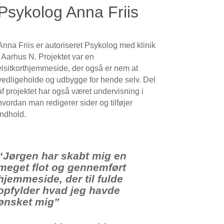
Psykolog Anna Friis
Anna Friis er autoriseret Psykolog med klinik
i Aarhus N. Projektet var en
visitkorthjemmeside, der også er nem at
vedligeholde og udbygge for hende selv. Del
af projektet har også været undervisning i
hvordan man redigerer sider og tilføjer
indhold.
“Jørgen har skabt mig en
meget flot og gennemført
hjemmeside, der til fulde
opfylder hvad jeg havde
ønsket mig”