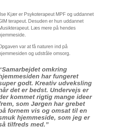
Ilse Kjær er Psykoterapeut MPF og uddannet
GIM terapeut. Desuden er hun uddannet
Musikterapeut. Læs mere på hendes
hjemmeside.
Opgaven var at få naturen ind på
hjemmesiden og udstråle omsorg.
“Samarbejdet omkring
hjemmesiden har fungeret
super godt. Kreativ udveksling
når det er bedst. Undervejs er
der kommet rigtig mange ideer
frem, som Jørgen har grebet
på fornem vis og omsat til en
smuk hjemmeside, som jeg er
så tilfreds med.”